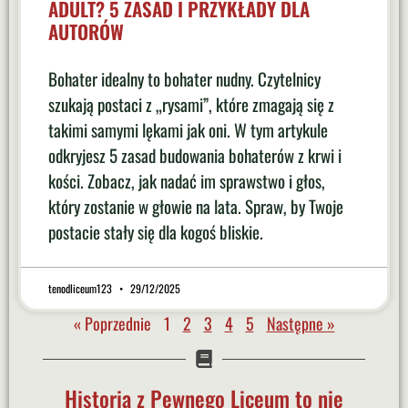
ADULT? 5 ZASAD I PRZYKŁADY DLA
AUTORÓW
Bohater idealny to bohater nudny. Czytelnicy
szukają postaci z „rysami”, które zmagają się z
takimi samymi lękami jak oni. W tym artykule
odkryjesz 5 zasad budowania bohaterów z krwi i
kości. Zobacz, jak nadać im sprawstwo i głos,
który zostanie w głowie na lata. Spraw, by Twoje
postacie stały się dla kogoś bliskie.
tenodliceum123
29/12/2025
« Poprzednie
1
2
3
4
5
Następne »
Historia z Pewnego Liceum to nie