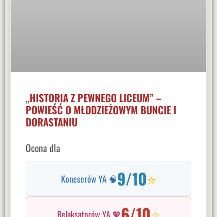
„HISTORIA Z PEWNEGO LICEUM” –
POWIEŚĆ O MŁODZIEŻOWYM BUNCIE I
DORASTANIU
Ocena dla
9/10
⭐
Koneserów YA 🧠
6/10
⭐
Relaksatorów YA 💖