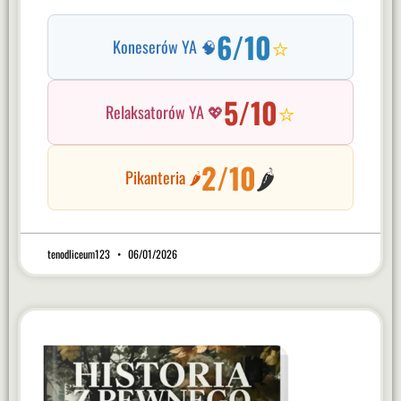
6/10
⭐
Koneserów YA 🧠
5/10
⭐
Relaksatorów YA 💖
2/10
🌶️
Pikanteria 🌶️
tenodliceum123
06/01/2026