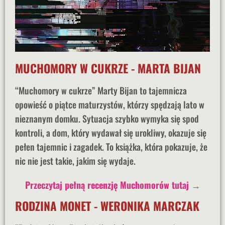
MUCHOMORY W CUKRZE - MARTA BIJAN
“Muchomory w cukrze” Marty Bijan to tajemnicza
opowieść o piątce maturzystów, którzy spędzają lato w
nieznanym domku. Sytuacja szybko wymyka się spod
kontroli, a dom, który wydawał się urokliwy, okazuje się
pełen tajemnic i zagadek. To książka, która pokazuje, że
nic nie jest takie, jakim się wydaje.
Przeczytaj pełną recenzję Muchomorów tutaj →
RODZINA MONET - WERONIKA MARCZAK