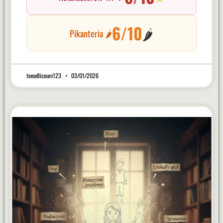
6/10
🌶️
Pikanteria 🌶️
tenodliceum123
03/01/2026