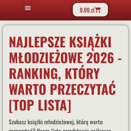
0,00
zł
STRONA GŁÓWNA
KSIĄŻKA HZPL
YOUNG ADULT
NEW ADULT
TOP KSIĄŻKI
NAJLEPSZE KSIĄŻKI
MŁODZIEŻOWE 2026 -
RANKING, KTÓRY
WARTO PRZECZYTAĆ
[TOP LISTA]
Szukasz książki młodzieżowej, którą warto
przeczytać? Nasza lista przedstawia najlepsze