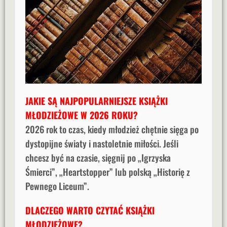
JAKIE SĄ NAJPOPULARNIEJSZE KSIĄŻKI
MŁODZIEŻOWE W 2026 ROKU?
2026 rok to czas, kiedy młodzież chętnie sięga po
dystopijne światy i nastoletnie miłości. Jeśli
chcesz być na czasie, sięgnij po „Igrzyska
Śmierci”, „Heartstopper” lub polską „Historię z
Pewnego Liceum”.
DLACZEGO WARTO CZYTAĆ KSIĄŻKI
MŁODZIEŻOWE?