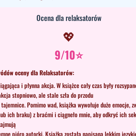
Ocena dla relaksatorów
💖
9/10⭐
ódów oceny dla Relaksatorów:
ągająca i płynna akcja. W książce cały czas były rozsypan
akcja stopniowo, ale stale szła do przodu
 tajemnice. Pomimo wad, książka wywołuje duże emocje, zw
lub ich braku) z braćmi i ciągneło mnie, aby odkryć ich sek
zajmują
jemne pióro autorki. Książka została napisana lekkim język