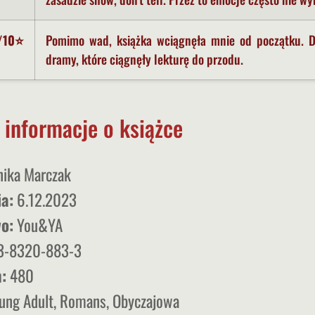
/10⭐
Pomimo wad, książka wciągnęła mnie od początku. Do
dramy, które ciągnęły lekturę do przodu.
informacje o książce
ika Marczak
a:
6.12.2023
o:
You&YA
3-8320-883-3
:
480
ung Adult, Romans, Obyczajowa