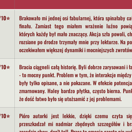
/10⭐
Brakowało mi jednej osi fabularnej, która spinałaby ca
finału. Zamiast tego miałem wrażenie luźno powi
których każdy był mało znaczący. Akcja szła powoli, c
rozsiane po drodze trzymały mnie przy lekturze. Na po
oczekiwałem większej dynamiki i mocniejszych zwrotów
/10⭐
Bracia ciągneli całą historię. Byli dobrze zarysowani i 
- to mocny punkt. Problem w tym, że interakcje między
były tylko opisane, a nie pokazane. W efekcie potencjał
zmarnowany. Haley bardzo płytka, często bierna. Pun
że dość łatwo było się utożsamić z jej problemami.
/10⭐
Pióro autorki jest lekkie, dzięki czemu czyta się
przeszkadzał mi nadmiar zbędnych szczegółów i b
zasadzie show, don’t tell. Przez to emocje często nie w