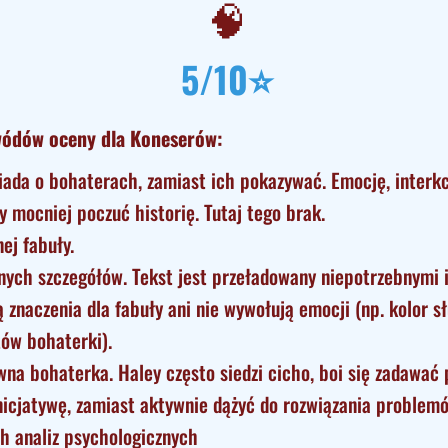
🧠
5/10⭐
ódów oceny dla Koneserów:
ada o bohaterach, zamiast ich pokazywać. Emocję, interk
y mocniej poczuć historię. Tutaj tego brak.
ej fabuły.
ych szczegółów. Tekst jest przeładowany niepotrzebnymi 
ą znaczenia dla fabuły ani nie wywołują emocji (np. kolor 
ów bohaterki).
na bohaterka. Haley często siedzi cicho, boi się zadawać 
nicjatywę, zamiast aktywnie dążyć do rozwiązania problem
h analiz psychologicznych