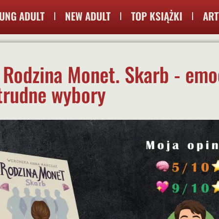
UNG ADULT
NEW ADULT
TOP KSIĄŻKI
ART
 Rodzina Monet. Skarb - emo
 trudne wybory