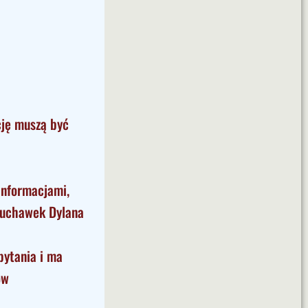
cję muszą być
informacjami,
słuchawek Dylana
pytania i ma
ów