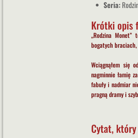
Seria:
Rodzi
Krótki opis 
„Rodzina Monet” t
bogatych braciach
Wciągnąłem się od 
nagminnie łamię zas
fabuły i nadmiar ni
pragną dramy i szyb
Cytat, któr