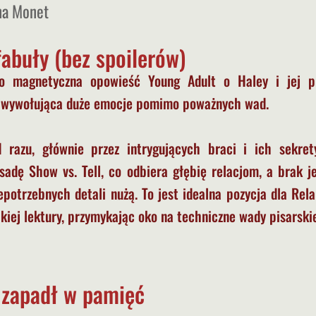
na Monet
fabuły (bez spoilerów)
o magnetyczna opowieść Young Adult o Haley i jej pi
, wywołująca duże emocje pomimo poważnych wad.
razu, głównie przez intrygujących braci i ich sekrety
adę Show vs. Tell, co odbiera głębię relacjom, a brak je
epotrzebnych detali nużą. To jest idealna pozycja dla Rel
kiej lektury, przymykając oko na techniczne wady pisarski
y zapadł w pamięć