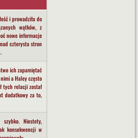
łość i prowadziła do
ązanych wątków, z
hoć nowe informacje
nad czterysta stron
.
łatwo ich zapamiętać
 nimi a Haley często
 tych relacji został
kt dodatkowy za to,
 szybko. Niestety,
rak konsekwencji w
ybrzmiewały.