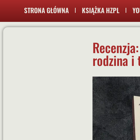
STRONA GŁÓWNA
KSIĄŻKA HZPL
YO
Recenzja:
rodzina i