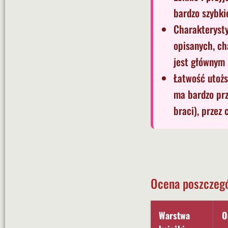
bardzo szybki
Charakterysty
opisanych, ch
jest głównym
Łatwość utożs
ma bardzo prz
braci), przez 
Ocena poszczegó
Warstwa
O