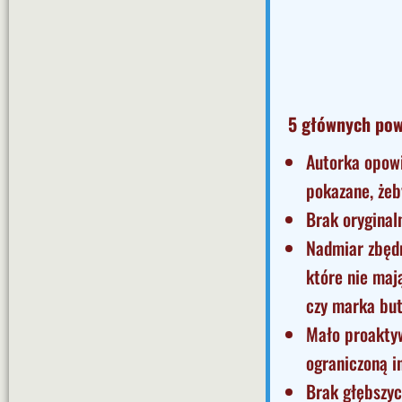
5 głównych pow
Autorka opowi
pokazane, żeb
Brak oryginaln
Nadmiar zbędn
które nie maj
czy marka but
Mało proaktyw
ograniczoną i
Brak głębszyc