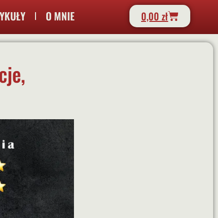
YKUŁY
O MNIE
0,00
zł
cje,