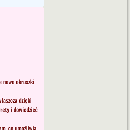
e nowe okruszki
łaszcza dzięki
rety i dowiedzieć
iem, co umożliwia