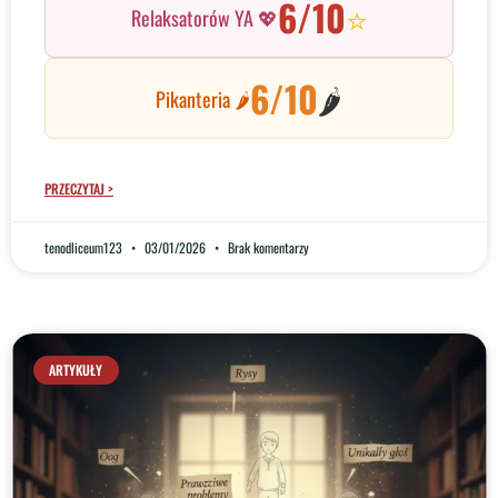
6/10
⭐
Relaksatorów YA 💖
6/10
🌶️
Pikanteria 🌶️
PRZECZYTAJ >
tenodliceum123
03/01/2026
Brak komentarzy
ARTYKUŁY