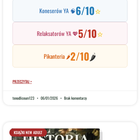
6/10
⭐
Koneserów YA 🧠
5/10
⭐
Relaksatorów YA 💖
2/10
🌶️
Pikanteria 🌶️
PRZECZYTAJ >
tenodliceum123
06/01/2026
Brak komentarzy
KSIĄŻKI NEW ADULT