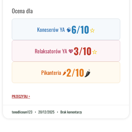
Ocena dla
6/10
⭐
Koneserów YA 🧠
3/10
⭐
Relaksatorów YA 💖
2/10
🌶️
Pikanteria 🌶️
PRZECZYTAJ >
tenodliceum123
20/12/2025
Brak komentarzy