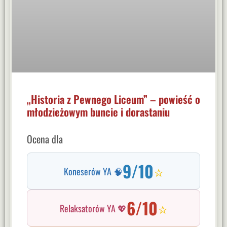
„Historia z Pewnego Liceum” – powieść o
młodzieżowym buncie i dorastaniu
Ocena dla
9/10
⭐
Koneserów YA 🧠
6/10
⭐
Relaksatorów YA 💖