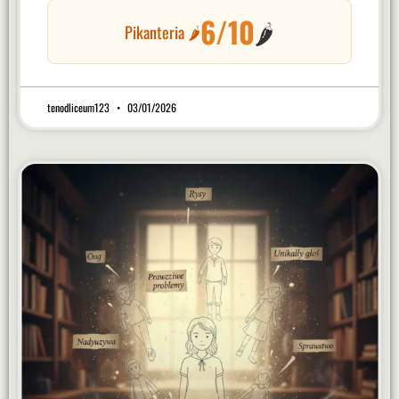
6/10
🌶️
Pikanteria 🌶️
tenodliceum123
03/01/2026