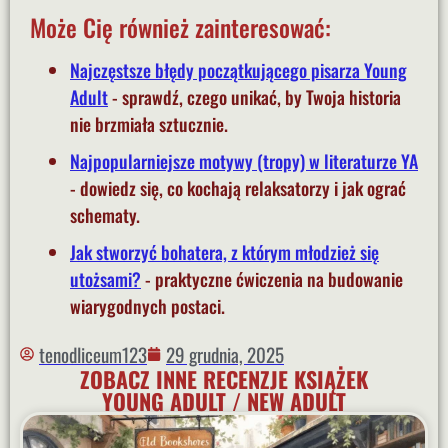
Może Cię również zainteresować:
Najczęstsze błędy początkującego pisarza Young
Adult
- sprawdź, czego unikać, by Twoja historia
nie brzmiała sztucznie.
Najpopularniejsze motywy (tropy) w literaturze YA
- dowiedz się, co kochają relaksatorzy i jak ograć
schematy.
Jak stworzyć bohatera, z którym młodzież się
utożsami?
- praktyczne ćwiczenia na budowanie
wiarygodnych postaci.
tenodliceum123
29 grudnia, 2025
ZOBACZ INNE RECENZJE KSIĄŻEK
YOUNG ADULT / NEW ADULT