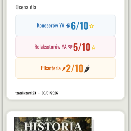
Ocena dla
6/10
⭐
Koneserów YA 🧠
5/10
⭐
Relaksatorów YA 💖
2/10
🌶️
Pikanteria 🌶️
tenodliceum123
06/01/2026