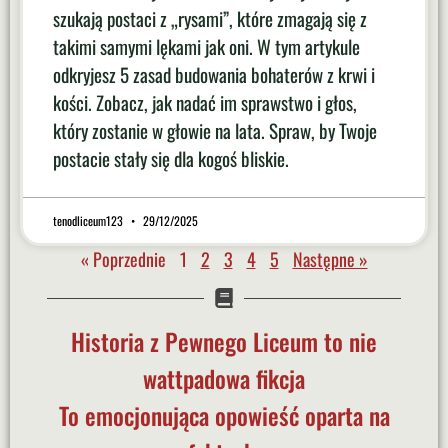
szukają postaci z „rysami”, które zmagają się z
takimi samymi lękami jak oni. W tym artykule
odkryjesz 5 zasad budowania bohaterów z krwi i
kości. Zobacz, jak nadać im sprawstwo i głos,
który zostanie w głowie na lata. Spraw, by Twoje
postacie stały się dla kogoś bliskie.
tenodliceum123
29/12/2025
« Poprzednie
1
2
3
4
5
Następne »
Historia z Pewnego Liceum to nie
wattpadowa fikcja
To emocjonująca opowieść oparta na