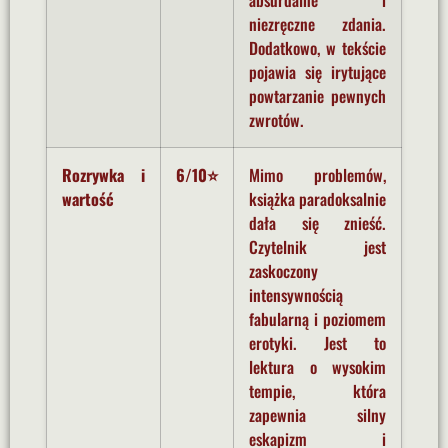
absurdalne i
niezręczne zdania.
Dodatkowo, w tekście
pojawia się irytujące
powtarzanie pewnych
zwrotów.
Rozrywka i
6/10⭐
Mimo problemów,
wartość
książka paradoksalnie
dała się znieść.
Czytelnik jest
zaskoczony
intensywnością
fabularną i poziomem
erotyki. Jest to
lektura o wysokim
tempie, która
zapewnia silny
eskapizm i