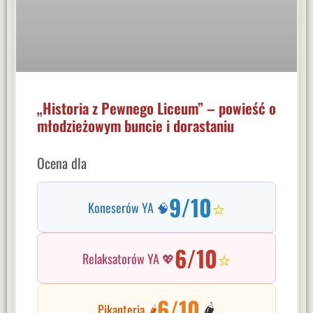
„Historia z Pewnego Liceum” – powieść o
młodzieżowym buncie i dorastaniu
Ocena dla
9/10
⭐
Koneserów YA 🧠
6/10
⭐
Relaksatorów YA 💖
6/10
🌶️
Pikanteria 🌶️