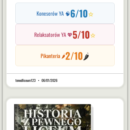
6/10
⭐
Koneserów YA 🧠
5/10
⭐
Relaksatorów YA 💖
2/10
🌶️
Pikanteria 🌶️
tenodliceum123
06/01/2026