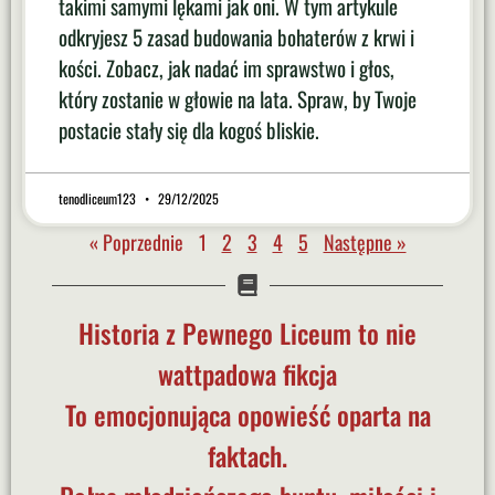
takimi samymi lękami jak oni. W tym artykule
odkryjesz 5 zasad budowania bohaterów z krwi i
kości. Zobacz, jak nadać im sprawstwo i głos,
który zostanie w głowie na lata. Spraw, by Twoje
postacie stały się dla kogoś bliskie.
tenodliceum123
29/12/2025
« Poprzednie
1
2
3
4
5
Następne »
Historia z Pewnego Liceum to nie
wattpadowa fikcja
To emocjonująca opowieść oparta na
faktach.