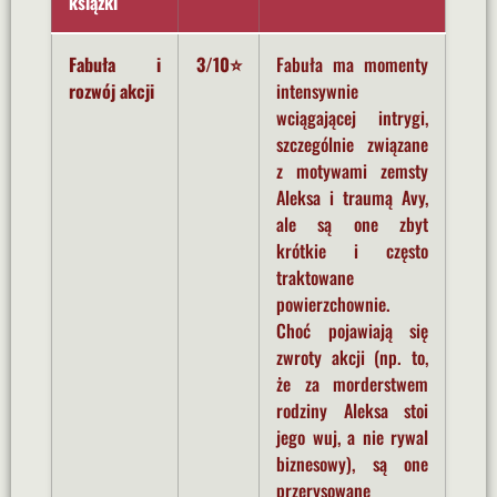
książki
Fabuła i
3/10⭐
Fabuła ma momenty
rozwój akcji
intensywnie
wciągającej intrygi,
szczególnie związane
z motywami zemsty
Aleksa i traumą Avy,
ale są one zbyt
krótkie i często
traktowane
powierzchownie.
Choć pojawiają się
zwroty akcji (np. to,
że za morderstwem
rodziny Aleksa stoi
jego wuj, a nie rywal
biznesowy), są one
przerysowane