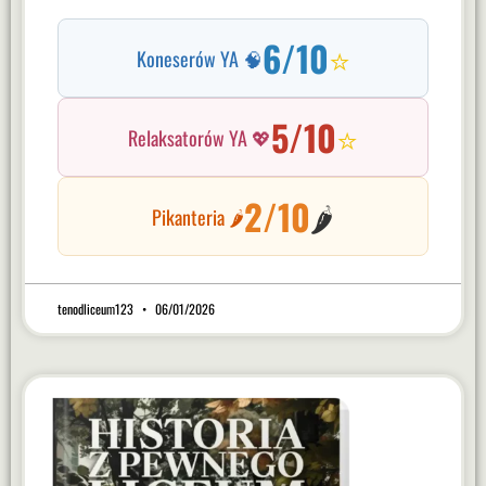
6/10
⭐
Koneserów YA 🧠
5/10
⭐
Relaksatorów YA 💖
2/10
🌶️
Pikanteria 🌶️
tenodliceum123
06/01/2026