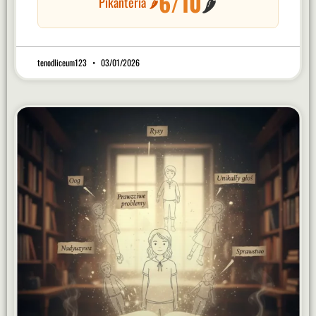
6/10
🌶️
Pikanteria 🌶️
tenodliceum123
03/01/2026