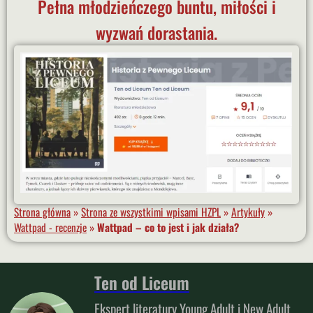
Pełna młodzieńczego buntu, miłości i
wyzwań dorastania.
Strona główna
»
Strona ze wszystkimi wpisami HZPL
»
Artykuły
»
Wattpad - recenzje
»
Wattpad – co to jest i jak działa?
Ten od Liceum
Ekspert literatury Young Adult i New Adult