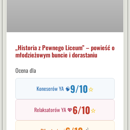
„Historia z Pewnego Liceum” – powieść o
młodzieżowym buncie i dorastaniu
Ocena dla
9/10
⭐
Koneserów YA 🧠
6/10
⭐
Relaksatorów YA 💖