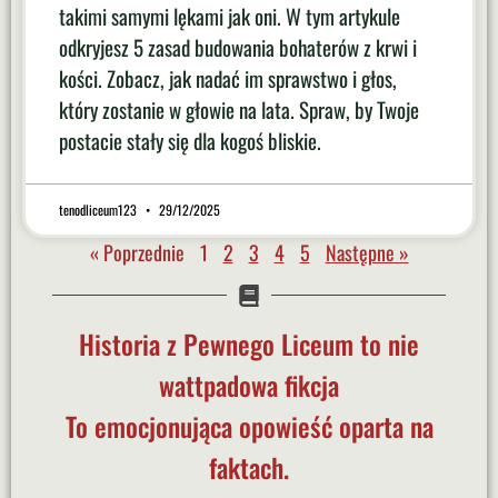
takimi samymi lękami jak oni. W tym artykule
odkryjesz 5 zasad budowania bohaterów z krwi i
kości. Zobacz, jak nadać im sprawstwo i głos,
który zostanie w głowie na lata. Spraw, by Twoje
postacie stały się dla kogoś bliskie.
tenodliceum123
29/12/2025
« Poprzednie
1
2
3
4
5
Następne »
Historia z Pewnego Liceum to nie
wattpadowa fikcja
To emocjonująca opowieść oparta na
faktach.