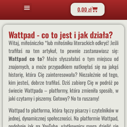
0,00
zł
STRONA GŁÓWNA
KSIĄŻKA HZPL
YOUNG ADULT
NEW ADULT
TOP KSIĄŻKI
Wattpad - co to jest i jak działa?
Witaj, miłośniczko *lub miłośniku literackich odkryć! Jeśli
trafiłaś na ten artykuł, to pewnie zastanawiasz się:
Wattpad co to
? Może słyszałałaś o tym miejscu od
znajomych, a może przypadkiem natknęłaś się na jakąś
historię, która Cię zainteresowała? Niezależnie od tego,
kim jesteś, dobrze trafiłaś. Dziś zabiorę Cię w podróż po
świecie Wattpada – platformy, która zmieniła sposób, w
jaki czytamy i piszemy. Gotowy? No to ruszamy!
Wattpad to platforma, która łączy pisarzy i czytelników w
jednej, dynamicznej społeczności. Na platformie Wattpad,
podobnie jak na YouTube, użytkownicy mogą dzielić się