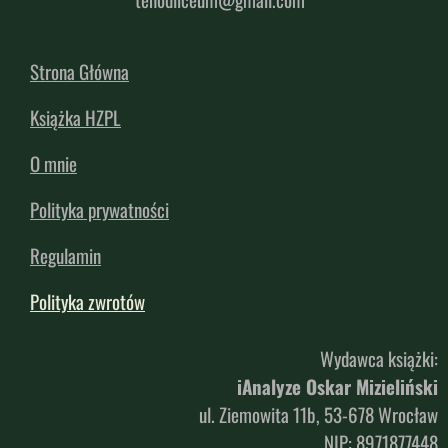
Strona Główna
Książka HZPL
O mnie
Polityka prywatności
Regulamin
Polityka zwrotów
Wydawca książki:
iAnalyze Oskar Mizieliński
ul. Ziemowita 11b, 53-678 Wrocław
NIP: 8971877448