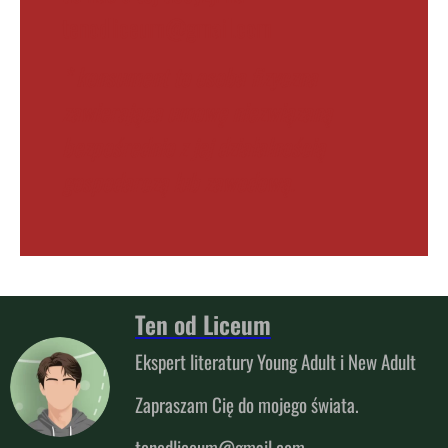
tenodliceum@gmail.com
* konsument to osoba fizyczna
zawierająca umowę niezwiązaną
bezpośrednio z jej działalnością
gospodarczą lub zawodową.
Ten od Liceum
Ekspert literatury Young Adult i New Adult
Zapraszam Cię do mojego świata.
tenodliceum@gmail.com