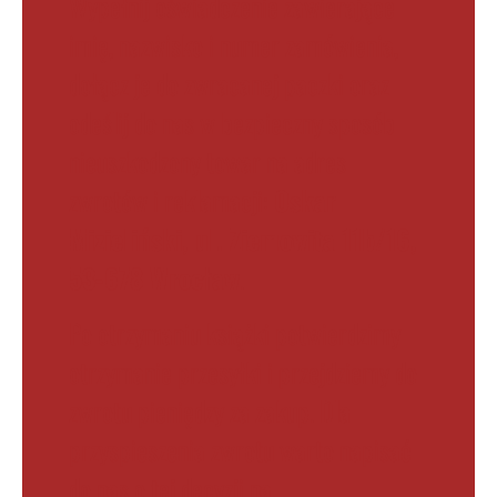
Wypełnij oświadczenie zawierające
imię, nazwisko i numer zamówienia,
dołącz je do zwracanej paczki oraz
odeślij do nas w bezpieczny sposób
nieuszkodzony towar na adres
zwrotów i reklamacji:
Oskar
Mizieliński, ul. Ziemowita 11b/16,
53-678 Wrocław
.
Po otrzymaniu książki potwierdzimy
otrzymanie przesyłki i przejdziemy do
zwrotu pieniędzy za zakup. Dla
przyspieszenia zwrotu warto napisać
do nas o tej decyzji na