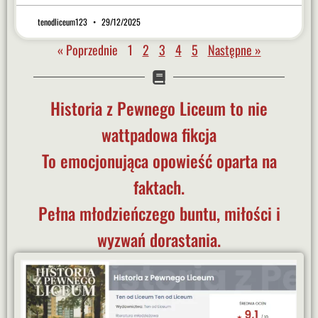
tenodliceum123
29/12/2025
« Poprzednie
1
2
3
4
5
Następne »
Historia z Pewnego Liceum to nie
wattpadowa fikcja
To emocjonująca opowieść oparta na
faktach.
Pełna młodzieńczego buntu, miłości i
wyzwań dorastania.