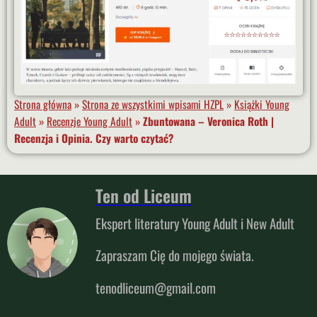
Strona główna
»
Strona ze wszystkimi wpisami HZPL
»
Książki Young
Adult
»
Recenzje Young Adult
»
Zbuntowana – Veronica Roth |
Recenzja i Opinia. Czy warto czytać?
Ten od Liceum
Ekspert literatury Young Adult i New Adult
Zapraszam Cię do mojego świata.
tenodliceum@gmail.com