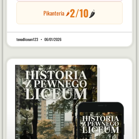
2/10
🌶️
Pikanteria 🌶️
tenodliceum123
06/01/2026