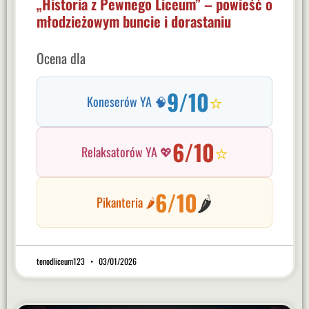
„Historia z Pewnego Liceum” – powieść o
młodzieżowym buncie i dorastaniu
Ocena dla
9/10
⭐
Koneserów YA 🧠
6/10
⭐
Relaksatorów YA 💖
6/10
🌶️
Pikanteria 🌶️
tenodliceum123
03/01/2026