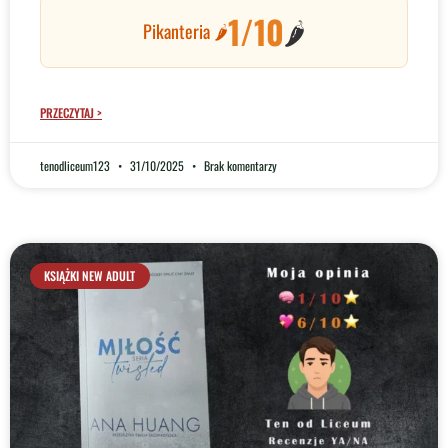
1/10
🌶️
Pikanteria 🌶️
PRZECZYTAJ >
tenodliceum123
31/10/2025
Brak komentarzy
KSIĄŻKI NEW ADULT