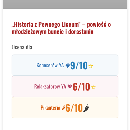
„Historia z Pewnego Liceum” – powieść o
młodzieżowym buncie i dorastaniu
Ocena dla
9/10
⭐
Koneserów YA 🧠
6/10
⭐
Relaksatorów YA 💖
6/10
🌶️
Pikanteria 🌶️