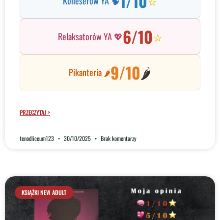
1/10
⭐
Koneserów YA 🧠
6/10
⭐
Relaksatorów YA 💖
9/10
🌶️
Pikanteria 🌶️
PRZECZYTAJ >
tenodliceum123
30/10/2025
Brak komentarzy
KSIĄŻKI NEW ADULT