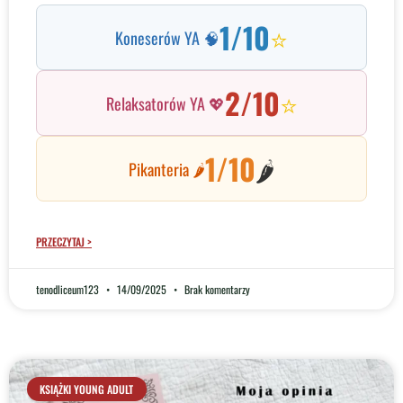
1/10
⭐
Koneserów YA 🧠
2/10
⭐
Relaksatorów YA 💖
1/10
🌶️
Pikanteria 🌶️
PRZECZYTAJ >
tenodliceum123
14/09/2025
Brak komentarzy
KSIĄŻKI YOUNG ADULT