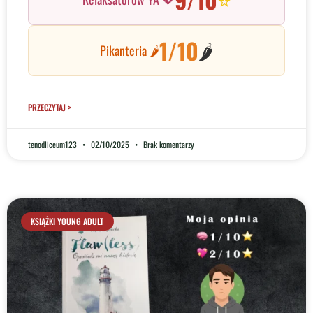
1/10
🌶️
Pikanteria 🌶️
PRZECZYTAJ >
tenodliceum123
02/10/2025
Brak komentarzy
KSIĄŻKI YOUNG ADULT