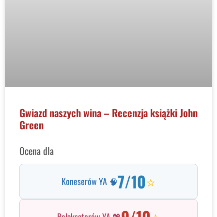
Gwiazd naszych wina – Recenzja książki John
Green
Ocena dla
7/10
⭐
Koneserów YA 🧠
9/10
⭐
Relaksatorów YA 💖