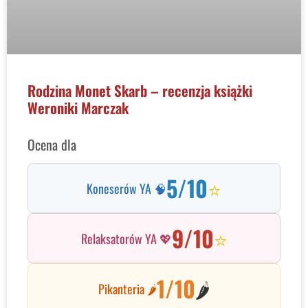
Rodzina Monet Skarb – recenzja książki
Weroniki Marczak
Ocena dla
5/10
⭐
Koneserów YA 🧠
9/10
⭐
Relaksatorów YA 💖
1/10
🌶️
Pikanteria 🌶️