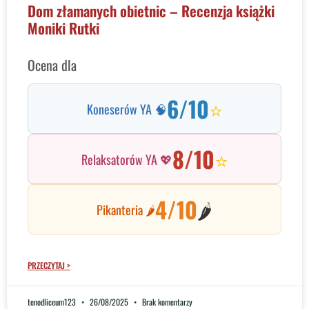
Dom złamanych obietnic – Recenzja książki
Moniki Rutki
Ocena dla
6/10
⭐
Koneserów YA 🧠
8/10
⭐
Relaksatorów YA 💖
4/10
🌶️
Pikanteria 🌶️
PRZECZYTAJ >
tenodliceum123
26/08/2025
Brak komentarzy