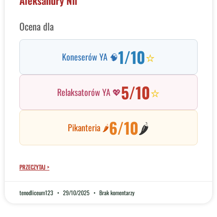
Aleksandry Nil
Ocena dla
1/10
⭐
Koneserów YA 🧠
5/10
⭐
Relaksatorów YA 💖
6/10
🌶️
Pikanteria 🌶️
PRZECZYTAJ >
tenodliceum123
29/10/2025
Brak komentarzy