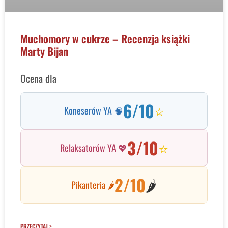
Muchomory w cukrze – Recenzja książki
Marty Bijan
Ocena dla
6/10
⭐
Koneserów YA 🧠
3/10
⭐
Relaksatorów YA 💖
2/10
🌶️
Pikanteria 🌶️
PRZECZYTAJ >