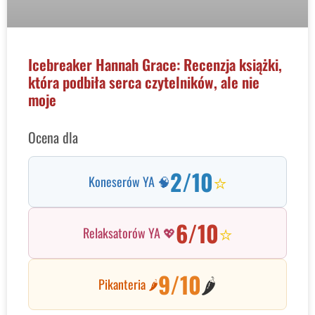
Icebreaker Hannah Grace: Recenzja książki,
która podbiła serca czytelników, ale nie
moje
Ocena dla
2/10
⭐
Koneserów YA 🧠
6/10
⭐
Relaksatorów YA 💖
9/10
🌶️
Pikanteria 🌶️