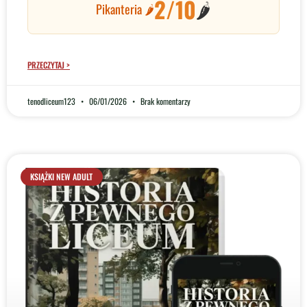
2/10
🌶️
Pikanteria 🌶️
PRZECZYTAJ >
tenodliceum123
06/01/2026
Brak komentarzy
KSIĄŻKI NEW ADULT